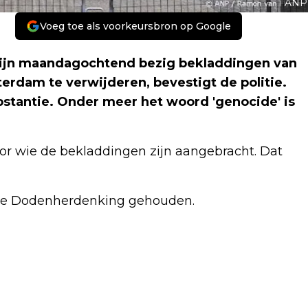
ANP
Voeg toe als voorkeursbron op Google
jn maandagochtend bezig bekladdingen van
rdam te verwijderen, bevestigt de politie.
stantie. Onder meer het woord 'genocide' is
or wie de bekladdingen zijn aangebracht. Dat
e Dodenherdenking gehouden.
Volgend artikel
SEINSTORING VERHOLPEN,
TREINVERKEER LANGZAAM WEER OP