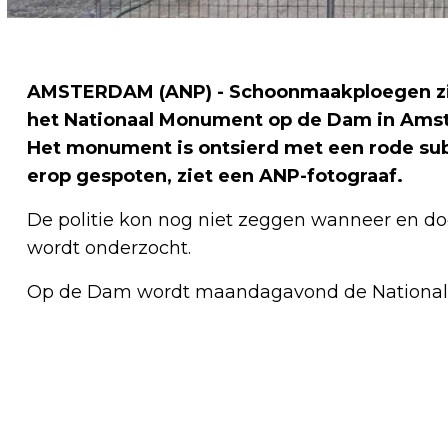
AMSTERDAM (ANP) - Schoonmaakploegen zi
het Nationaal Monument op de Dam in Amste
Het monument is ontsierd met een rode sub
erop gespoten, ziet een ANP-fotograaf.
De politie kon nog niet zeggen wanneer en do
wordt onderzocht.
Op de Dam wordt maandagavond de National
Vorig artikel
ZWOLLENAAR SCHEURT MET 217
KILOMETER PER UUR OVER N35 EN