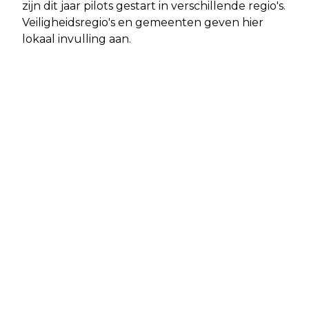
zijn dit jaar pilots gestart in verschillende regio's.
Veiligheidsregio's en gemeenten geven hier
lokaal invulling aan.
Vorig artikel
Volgend artikel
BEATRICE DE GRAAF PRAAT IN DE
MEER MELDINGEN VAN
SPIEGEL OVER HET RECHTS
DISCRIMINATIE, VEELAL OM GEERT
RADICALE TIJDPERK EN DE GEVOLGEN
WILDERS
VOOR ONZE DEMOCRATIE