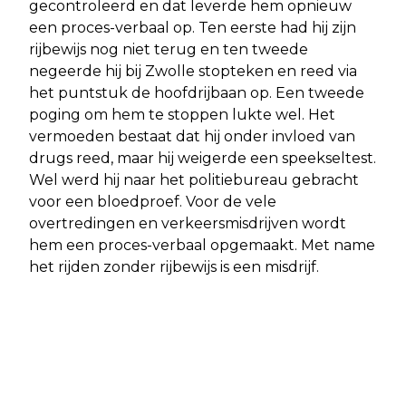
gecontroleerd en dat leverde hem opnieuw
een proces-verbaal op. Ten eerste had hij zijn
rijbewijs nog niet terug en ten tweede
negeerde hij bij Zwolle stopteken en reed via
het puntstuk de hoofdrijbaan op. Een tweede
poging om hem te stoppen lukte wel. Het
vermoeden bestaat dat hij onder invloed van
drugs reed, maar hij weigerde een speekseltest.
Wel werd hij naar het politiebureau gebracht
voor een bloedproef. Voor de vele
overtredingen en verkeersmisdrijven wordt
hem een proces-verbaal opgemaakt. Met name
het rijden zonder rijbewijs is een misdrijf.
Vorig artikel
Volgend artikel
DAKDEKKERS HAMSTEREN
CBS: MEER VERKEERSDODEN IN 2025
DAKROLLEN VOOR PLATTE DAKEN