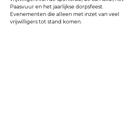
Paasvuur en het jaarlijkse dorpsfeest.
Evenementen die alleen met inzet van veel
vrijwilligers tot stand komen.
Vorig artikel
Volgend artikel
HORROR-WESPENSEIZOEN: DOOR
VEILIG VERKEER NEDERLAND WIL
RECORDTEMPERATUREN LOOPT DE
SNELHEID OMLAAG OM AANTAL
NATUUR WEKEN VOOR OP SCHEMA
VERKEERSSLACHTOFFERS TE
BEPERKEN