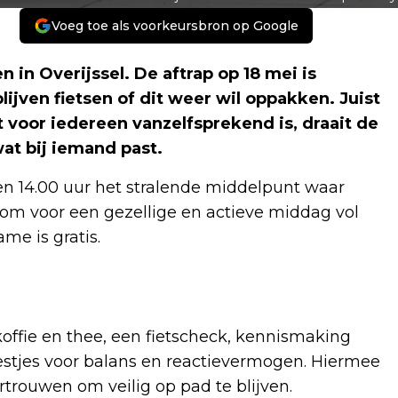
Voeg toe als voorkeursbron op Google
 in Overijssel. De aftrap op 18 mei is
lijven fietsen of dit weer wil oppakken. Juist
 voor iedereen vanzelfsprekend is, draait de
at bij iemand past.
en 14.00 uur het stralende middelpunt waar
kom voor een gezellige en actieve middag vol
me is gratis.
ffie en thee, een fietscheck, kennismaking
estjes voor balans en reactievermogen. Hiermee
trouwen om veilig op pad te blijven.