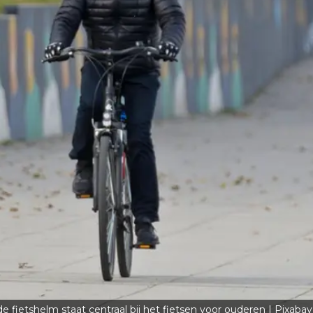
 fietshelm staat centraal bij het fietsen voor ouderen | Pixabay