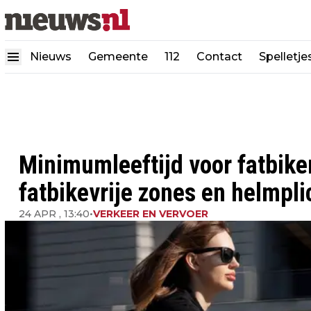
Nieuws
Gemeente
112
Contact
Spelletje
Minimumleeftijd voor fatbike
fatbikevrije zones en helmpli
24 APR , 13:40
•
VERKEER EN VERVOER