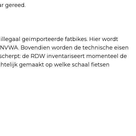
ar gereed.
 illegaal geïmporteerde fatbikes. Hier wordt
 NVWA. Bovendien worden de technische eisen
escherpt: de RDW inventariseert momenteel de
htelijk gemaakt op welke schaal fietsen
Volgend artikel
RUSLAND STEEDS AANVALLENDER
TEGEN EUROPESE LANDEN EN CHINA
BOUWT AAN EEN EIGEN WERELDORDE