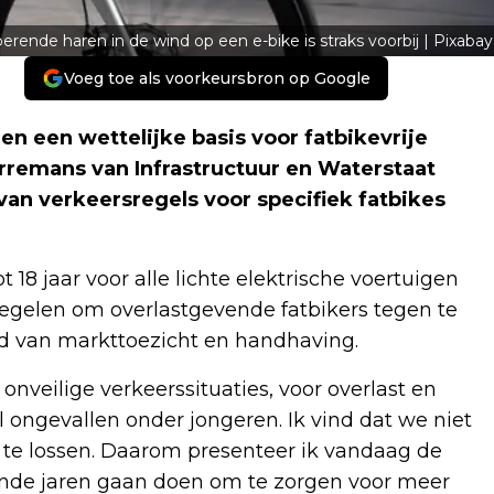
rende haren in de wind op een e-bike is straks voorbij | Pixabay
Voeg toe als voorkeursbron op Google
n een wettelijke basis voor fatbikevrije
rremans van Infrastructuur en Waterstaat
van verkeersregels voor specifiek fatbikes
 18 jaar voor alle lichte elektrische voertuigen
egelen om overlastgevende fatbikers tegen te
ed van markttoezicht en handhaving.
onveilige verkeerssituaties, voor overlast en
 ongevallen onder jongeren. Ik vind dat we niet
e lossen. Daarom presenteer ik vandaag de
ende jaren gaan doen om te zorgen voor meer